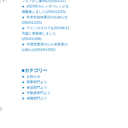
フェアのご案内(2025/01/21)
2025年カレンダーレシピを
▲
掲載致しました(2024/12/25)
年末年始休業日のお知らせ
▲
(2024/12/25)
ワインカタログを2024年12
▲
月版に更新致しました
(2024/12/08)
中国営業所のビル名変更の
▲
お知らせ(2024/12/02)
■カテゴリー
お知らせ
▲
商事部門より
▲
食品部門より
▲
不動産部門より
▲
保険部門より
▲
う