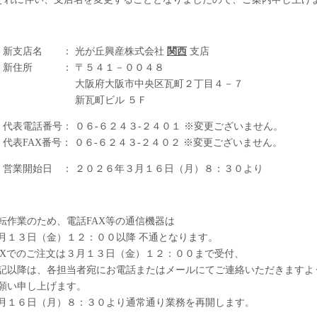
新支店名 ： 光が丘興産株式会社
関西
支店
新住所 ： 〒５４１－００４８
大阪府大阪市中央区瓦町２丁目４－７
新瓦町ビル ５Ｆ
代表電話番号： ０６-６２４３-２４０１ ※変更ございません。
代表FAX番号： ０６-６２４３-２４０２ ※変更ございません。
営業開始日 ： ２０２６年３月１６日（月）８：３０より
移転作業のため、電話FAX等の通信機器は
月１３日（金）１２：００以降 不通となります。
FAXでのご注文は３月１３日（金）１２：００まで受付、
以降は、各担当者宛にお電話またはメールにてご連絡いただきますよ
い申し上げます。
３月１６日（月）８：３０より通常通り業務を再開します。