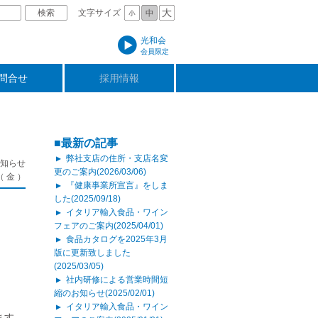
文字サイズ
光和会
会員限定
問合せ
採用情報
■最新の記事
弊社支店の住所・支店名変
▲
お知らせ
更のご案内(2026/03/06)
（ 金 ）
『健康事業所宣言』をしま
▲
した(2025/09/18)
イタリア輸入食品・ワイン
▲
フェアのご案内(2025/04/01)
食品カタログを2025年3月
▲
版に更新致しました
(2025/03/05)
社内研修による営業時間短
▲
縮のお知らせ(2025/02/01)
イタリア輸入食品・ワイン
▲
ます。